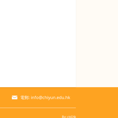
電郵: info@chiyun.edu.hk
By: ctd.hk